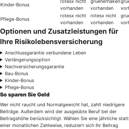
rotesx
nicht
gruenerhaken
gru
Kinder-Bonus
vorhanden
vorhanden
vor
rotesx
nicht
rotesx
nicht
gru
Pflege-Bonus
vorhanden
vorhanden
vor
Optionen und Zusatzleistungen für
Ihre Risikolebensversicherung
Anschlussgarantie verbundene Leben
Verlängerungsoption
Nachversicherungsgarantie
Bau-Bonus
Kinder-Bonus
Pflege-Bonus
So sparen Sie Geld
Wer nicht raucht und Normalgewicht hat, zahlt niedrigere
Beiträge. Außerdem wird der ausgeübte Beruf bei der
Beitragshöhe berücksichtigt. Wählen Sie eine jährliche statt
einer monatlichen Zahlweise, reduziert sich Ihr Beitrag