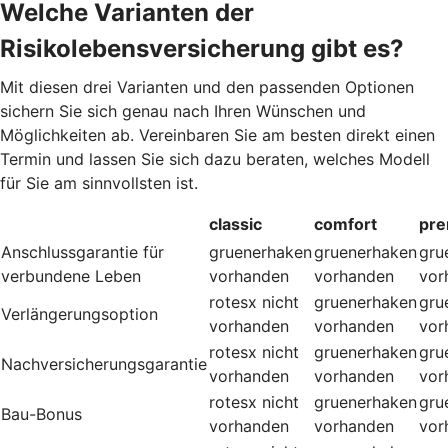
Welche Varianten der
Risikolebensversicherung gibt es?
Mit diesen drei Varianten und den passenden Optionen
sichern Sie sich genau nach Ihren Wünschen und
Möglichkeiten ab. Vereinbaren Sie am besten direkt einen
Termin und lassen Sie sich dazu beraten, welches Modell
für Sie am sinnvollsten ist.
classic
comfort
pr
Anschlussgarantie für
gruenerhaken
gruenerhaken
gru
verbundene Leben
vorhanden
vorhanden
vor
rotesx
nicht
gruenerhaken
gru
Verlängerungsoption
vorhanden
vorhanden
vor
rotesx
nicht
gruenerhaken
gru
Nachversicherungsgarantie
vorhanden
vorhanden
vor
rotesx
nicht
gruenerhaken
gru
Bau-Bonus
vorhanden
vorhanden
vor